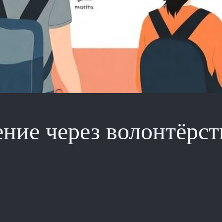
ние через волонтёрст