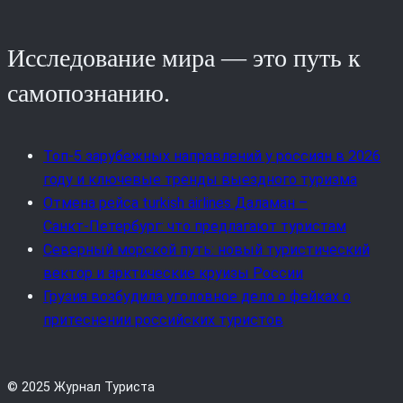
Исследование мира — это путь к
самопознанию.
Топ-5 зарубежных направлений у россиян в 2026
году и ключевые тренды выездного туризма
Отмена рейса turkish airlines Даламан –
Санкт‑Петербург: что предлагают туристам
Северный морской путь: новый туристический
вектор и арктические круизы России
Грузия возбудила уголовное дело о фейках о
притеснении российских туристов
© 2025 Журнал Туриста