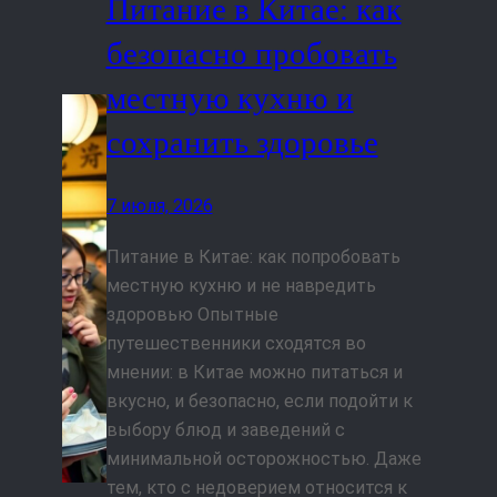
Питание в Китае: как
безопасно пробовать
местную кухню и
сохранить здоровье
7 июля, 2026
Питание в Китае: как попробовать
местную кухню и не навредить
здоровью Опытные
путешественники сходятся во
мнении: в Китае можно питаться и
вкусно, и безопасно, если подойти к
выбору блюд и заведений с
минимальной осторожностью. Даже
тем, кто с недоверием относится к