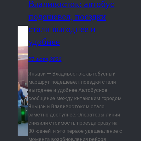
Владивосток: автобус
подешевел, поездки
стали выгоднее и
удобнее
27 июля, 2026
Яньцзи — Владивосток: автобусный
маршрут подешевел, поездки стали
выгоднее и удобнее Автобусное
сообщение между китайским городом
Яньцзи и Владивостоком стало
заметно доступнее. Операторы линии
снизили стоимость проезда сразу на
30 юаней, и это первое удешевление с
момента возобновления рейсов.