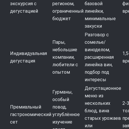
экскурсия с
регионом,
базовой
фи
дегустацией
ограниченный
линейки,
вр
бюджет
минимальные
закуски
Разговор с
Пары,
сомелье/
небольшие
виноделом,
Индивидуальная
1,5
компании,
расширенная
дегустация
вр
любители с
линейка вин,
опытом
подбор под
интересы
Дегустационное
Гурманы,
меню из
особый
нескольких
2-3
Премиальный
повод,
блюд, вина
то
гастрономический
углублённое
старых урожаев
пр
сет
изучение
или
за