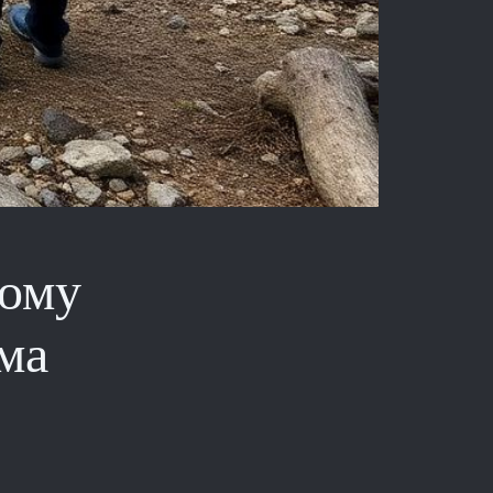
кому
ма