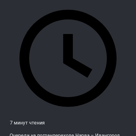
7 минут чтения
Очереди на погранпереходе Нарва – Ивангород