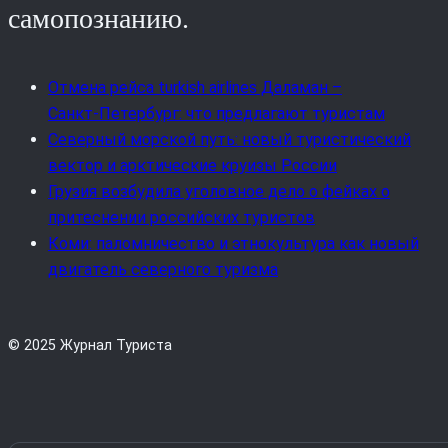
самопознанию.
Отмена рейса turkish airlines Даламан –
Санкт‑Петербург: что предлагают туристам
Северный морской путь: новый туристический
вектор и арктические круизы России
Грузия возбудила уголовное дело о фейках о
притеснении российских туристов
Коми: паломничество и этнокультура как новый
двигатель северного туризма
© 2025 Журнал Туриста