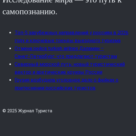
самопознанию.
Топ-5 зарубежных направлений у россиян в 2026
году и ключевые тренды выездного туризма
Отмена рейса turkish airlines Даламан –
Санкт‑Петербург: что предлагают туристам
Северный морской путь: новый туристический
вектор и арктические круизы России
Грузия возбудила уголовное дело о фейках о
притеснении российских туристов
© 2025 Журнал Туриста