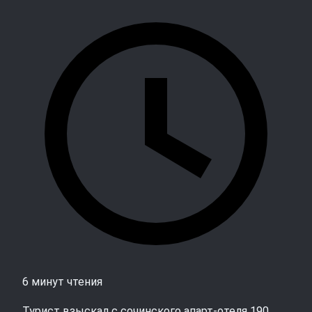
6 минут чтения
Турист взыскал с сочинского апарт‑отеля 190