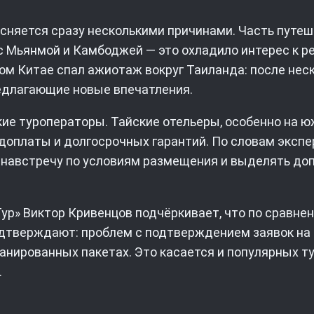
сняется сразу несколькими причинами. Часть путе
с Мьянмой и Камбоджей — это охладило интерес к р
м Китае спал ажиотаж вокруг Таиланда: после неск
едлагающие новые впечатления.
е туроператоры. Тайские отельеры, особенно на ю
доплаты и долгосрочных гарантий. По словам экспе
и навстречу по условиям размещения и выделять до
р» Виктор Кривенцов подчёркивает, что по сравнен
одтверждают: проблем с подтверждением заявок на 
анированных пакетах. Это касается и популярных ту
.