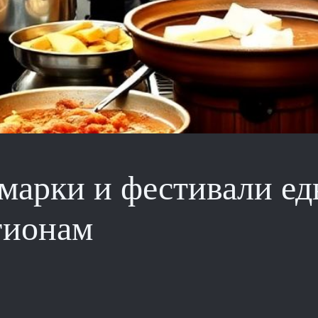
рмарки и фестивали е
гионам