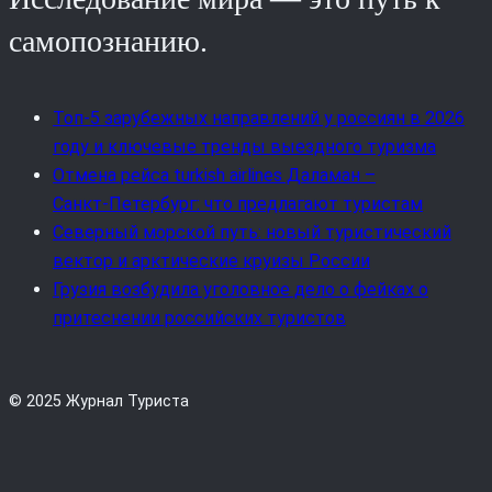
самопознанию.
Топ-5 зарубежных направлений у россиян в 2026
году и ключевые тренды выездного туризма
Отмена рейса turkish airlines Даламан –
Санкт‑Петербург: что предлагают туристам
Северный морской путь: новый туристический
вектор и арктические круизы России
Грузия возбудила уголовное дело о фейках о
притеснении российских туристов
© 2025 Журнал Туриста