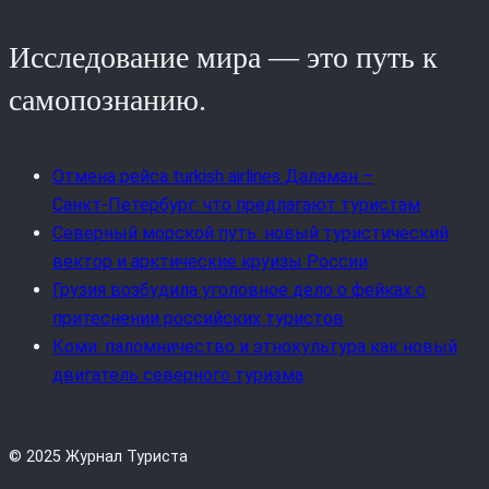
Исследование мира — это путь к
самопознанию.
Отмена рейса turkish airlines Даламан –
Санкт‑Петербург: что предлагают туристам
Северный морской путь: новый туристический
вектор и арктические круизы России
Грузия возбудила уголовное дело о фейках о
притеснении российских туристов
Коми: паломничество и этнокультура как новый
двигатель северного туризма
© 2025 Журнал Туриста